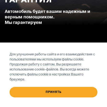
ГАРАНТИЯ
Автомобиль будет вашим надежным и
верным помощником.
Мы гарантируем
ГАРАНТИЙНЫЕ ОБЯЗАТЕЛЬСТВА
Для улучшения работы сайта и его взаимодействия с
ДЕЙСТВИТЕЛЬНЫ ПРИ:
пользователями мы используем файлы cookie.
Продолжая работу с сайтом, Вы разрешаете
1.
Своевременном и обязательном выполнении
использование cookie-файлов. Вы всегда можете
потребителем Планового технического
отключить файлы cookie в настройках Вашего
обслуживания автомобиля (ТО) в официальном
браузера.
сервисе XCITE и контрольно-осмотровых работ по
выявлению дефектов ЛКП и антикоррозийного
ПРИНЯТЬ
покрытия кузова автомобиля
2.
Наличии «Сервисной книжки», «Гарантийного
талона» и соблюдении их требований (в случае