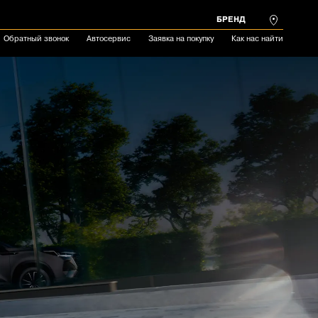
БРЕНД
Обратный звонок
Автосервис
Заявка на покупку
Как нас найти
Цена автомобиля
но автомобилей
Добавлено автомобилей
0
Добавлено автомобилей
0
0
СРАВНИТЬ ВЫБРАННОЕ
ИЗБРАННОЕ
₽